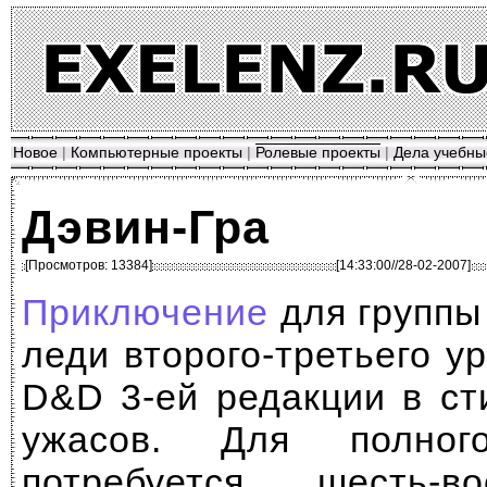
Новое
|
Компьютерные проекты
|
Ролевые проекты
|
Дела учебны
Дэвин-Гра
[Просмотров: 13384]
[14:33:00//28-02-2007]
Приключение
для группы
леди второго-третьего у
D&D 3-ей редакции в ст
ужасов. Для полног
потребуется шесть-в