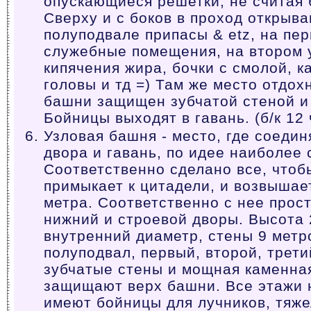
опускающиеся решетки, не считая 
Сверху и с боков в проход открыв
полуподвале припасы & etz, на пе
служебные помещения, на втором 
кипячения жира, бочки с смолой, 
головы и тд =) Там же место отдох
башни защищен зубчатой стеной и
Бойницы выходят в гавань. (б/к 12 
Узловая башня - место, где соедин
двора и гавань, по идее наиболее 
Соответственно сделано все, чтоб
примыкает к цитадели, и возвышае
метра. Соответственно с нее прост
нижний и строевой дворы. Высота 
внутренний диаметр, стены 9 метр
полуподвал, первый, второй, трети
зубчатые стены и мощная каменна
защищают верх башни. Все этажи 
имеют бойницы для лучников, тяже