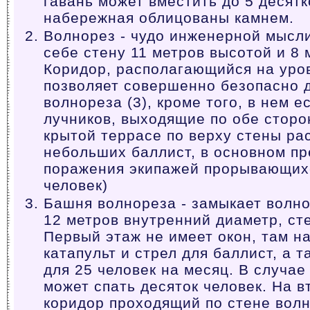
гавань может вместить до 5 десятк
набережная облицованы камнем.
Волнорез - чудо инженерной мысли
себе стену 11 метров высотой и 8
Коридор, располагающийся на уро
позволяет совершенно безопасно 
волнореза (3), кроме того, в нем е
лучников, выходящие по обе сторо
крытой террасе по верху стены ра
небольших баллист, в основном п
поражения экипажей прорывающихся
человек)
Башня волнореза - замыкает волно
12 метров внутренний диаметр, ст
Первый этаж не имеет окон, там н
катапульт и стрел для баллист, а 
для 25 человек на месяц. В случа
может спать десяток человек. На 
коридор проходящий по стене волн