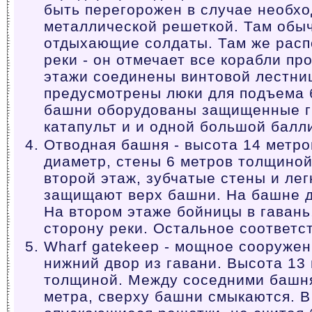
быть перегорожен в случае необх
металлической решеткой. Там обы
отдыхающие солдаты. Там же расп
реки - он отмечает все корабли пр
этажи соединены винтовой лестни
предусмотрены люки для подъема 
башни оборудованы защищенные гн
катапульт и и одной большой балли
Отводная башня - высота 14 метро
диаметр, стены 6 метров толщиной
второй этаж, зубчатые стены и ле
защищают верх башни. На башне д
На втором этаже бойницы в гавань
сторону реки. Остальное соответств
Wharf gatekeep - мощное сооружен
нижний двор из гавани. Высота 13 
толщиной. Между соседними башня
метра, сверху башни смыкаются. В