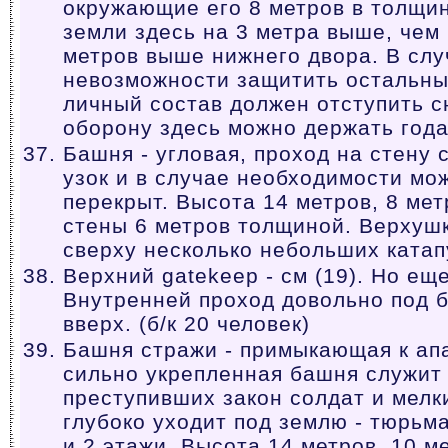
окружающие его 8 метров в толщин
земли здесь на 3 метра выше, чем 
метров выше нижнего двора. В слу
невозможности защитить остальны
личный состав должен отступить с
оборону здесь можно держать года
Башня - угловая, проход на стену 
узок и в случае необходимости мо
перекрыт. Высота 14 метров, 8 ме
стены 6 метров толщиной. Верхушк
сверху несколько небольших катапу
Верхний gatekeep - см (19). Но ещ
Внутренней проход довольно под 
вверх. (б/к 20 человек)
Башня стражи - примыкающая к ап
сильно укрепленная башня служит
преступивших закон солдат и мелк
глубоко уходит под землю - тюрьма
и 2 этажи. Высота 14 метров, 10 м