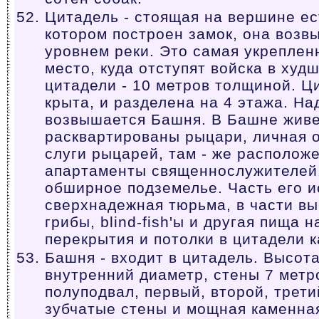
Цитадель - стоящая на вершине ес
котором построен замок, она возв
уровнем реки. Это самая укрепленн
место, куда отступят войска в худ
цитадели - 10 метров толщиной. Ц
крыта, и разделена на 4 этажа. На
возвышается Башня. В Башне живе
расквартированы рыцари, личная 
слуги рыцарей, там - же расположе
апартаменты священнослужителей
обширное подземелье. Часть его и
сверхнадежная тюрьма, в части в
грибы, blind-fish'ы и другая пища 
перекрытия и потолки в цитадели 
Башня - входит в цитадель. Высота
внутренний диаметр, стены 7 метр
полуподвал, первый, второй, трети
зубчатые стены и мощная каменна