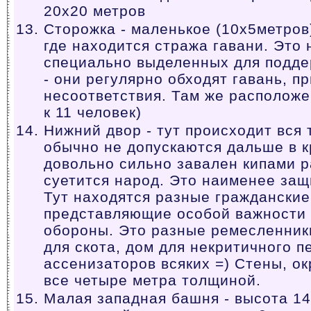
20x20 метров
Сторожка - маленькое (10x5метров
где находится стража гавани. Это 
специально выделенных для подде
- они регулярно обходят гавань, п
несоответствия. Там же расположе
к 11 человек)
Нижний двор - тут происходит вся
обычно не допускаются дальше в к
довольно сильно завален кипами р
суетится народ. Это наименее защ
Тут находятся разные гражданские
представляющие особой важности 
обороны. Это разные ремесленники
для скота, дом для некритичного п
ассенизаторов всяких =) Стены, 
все четыре метра толщиной.
Малая западная башня - высота 14