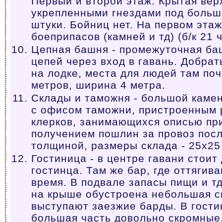
Первый и второй этаж. Крытая вер
укрепленными гнездами под больши
штуки. Бойниц нет. На первом эта
боеприпасов (камней и тд) (б/к 21 
Цепная башня - промежуточная ба
цепей через вход в гавань. Добрат
на лодке, места для людей там поч
метров, ширина 4 метра.
Склады и таможня - большой каме
с офисом таможни, пристроенным 
клерков, занимающихся описью пр
получением пошлин за провоз посл
толщиной, размеры склада - 25x25
Гостиница - в центре гавани стоит
гостинца. Там же бар, где оттягив
время. В подвале запасы пищи и т
на крыше обустроена небольшая с
выступают заезжие барды. В гости
большая часть довольно скромные,