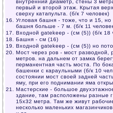
внутренний диаметр, стены 3 метр
первый и второй этаж. Крытая вер
сверху катапульта. (б/к 7 человек)
Угловая башня - тоже, что и 15, но
башня больше - 7 м. (б/к 11 челове
Входной gatekeep - (см (5)) (б/к 18
Башня - см (16)
Входной gatekeep - (см (5)) но пот
Мост через ров - мост разводной, 
метров. на дальнем от замка бере
перманентная часть моста. По бо
башенки с караульными (б/к 10 че
состоянии мост своей задней час
яму, при его поднимании яма откры
Мастерские - большое двухэтажно
здание, там расположены разные 
15x32 метра. Там же живут рабочи
несколько маленьких магазинчиков