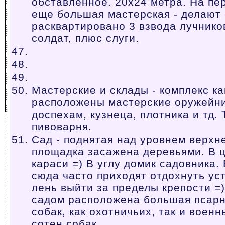
обставленное. 20x24 метра. На п
еще большая мастерская - делают с
расквартировано 3 взвода лучников
солдат, плюс слуги.
Мастерские и склады - комплекс к
расположены мастерские оружейни
доспехам, кузнеца, плотника и тд.
пивоварня.
Сад - поднятая над уровнем верхне
площадка засажена деревьями. В ц
караси =) В углу домик садовника. 
сюда часто приходят отдохнуть ус
лень выйти за пределы крепости =)
садом расположена большая псар
собак, как охотничьих, так и военн
сотен собак.