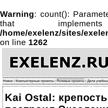
Warning
: count(): Paramet
that impleme
/home/exelenz/sites/exele
on line
1262
Новое
|
Компьютерные проекты
|
Ролевые проекты
|
Дела учебны
Kai Ostal: крепост