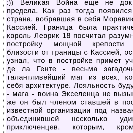
Великая Война еще не дока
:))
предела. Как раз тогда появилс
страна, вобравшая в себя Моравию
Кассией. Граница была практич
король Леорик 18 посчитал разу
постройку мощной крепости 
близости от границы с Кассией, ос
узнал, что в постройке примет у
де ла Генте - весьма загадочн
талантливейший маг из всех, ко
себя архитектуре. Лояльность буд
- мага - воина Экселенца не вызы
же он был членом ставшей в по
известной организации под назва
объединившей несколько уди
приключенцев, которым, кро