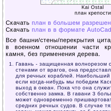
Kai Ostal
план крепости
Скачать
план в большем разреше
Скачать
план в в формате AutoCad
Все башни/стены/перекрытия цит
в военном отношении части кр
камня, без применения дерева.
Гавань - защищенная волнорезом 
стенами от врагов, она предостав
для речных кораблей. Наибольший 
если когда-нибудь мы победим Кас
выход в океан. Пока что она служ
собственно замка. В гавани 3 боль
может одновременно пришвартова
средних речных судов. В случае т