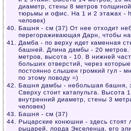
диаметр, стены 8 метров толщиной
тюрьмы и офис. На 1 и 2 этажах - h
человек)
Башня - см (37) От нее отходит н
перегораживающая Дарн, чтобы нап
Дамба - по верху идет каменная с
башней. Длина дамбы - 20 метров.
метров, высота - 10. В нижней час
больших отверстий, через которые
постоянно слышен громкий гул - м
по этому поводу =)
Башня дамбы - небольшая башня,
Сверху стоит катапульта. Высота 1
внутренний диаметр, стены 3 метра
человек)
Башня - см (37)
Рыцарские конюшни - здесь стоят
рыцарей, лорда Экселенца, его эл