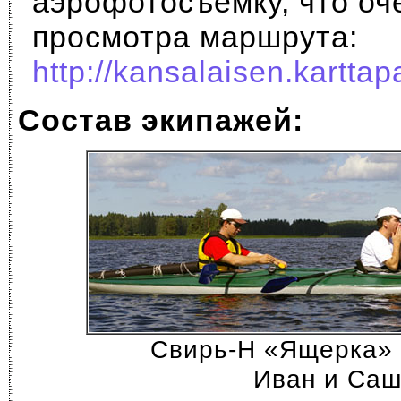
аэрофотосъемку, что оч
просмотра маршрута:
http://kansalaisen.karttapa
Состав экипажей:
Свирь-H «Ящерка» 
Иван и Са