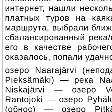
интернет, нашли нескол
платных туров на каяк
маршрута, выбрали ближ
сбалансированный река/
его в качестве рабочег
оказалось, попали удачн
озеро Naarajärvi (непо
Pieksämäki) — река Na
Niskajärvi — озеро 
Rantojoki — озеро Pyhä
(обнос) — озеро Pitk