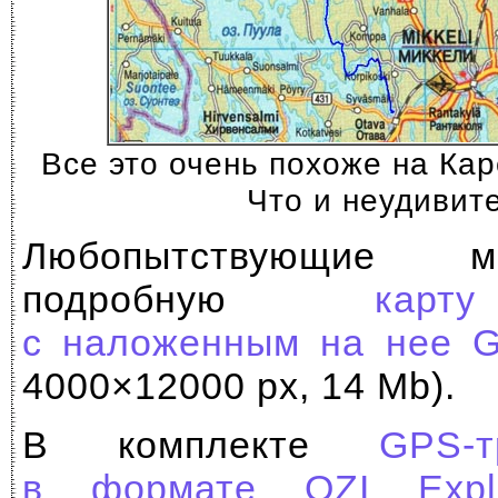
Все это очень похоже на Ка
Что и неудивит
Любопытствующие м
подробную
кар
с наложенным на нее G
4000×12000 px, 14 Mb).
В комплекте
GPS-
в формате OZI Explo