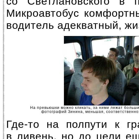
со Светлановского в п
Микроавтобус комфортны
водитель адекватный, жи
На превьюшки можно кликать, за ними лежат больш
фотографий Зинина, меньшая, соответственно,
Где-то на полпути к г
в ливень, но до цели е