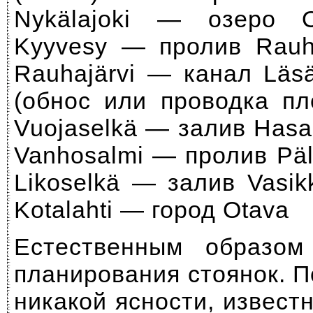
Nykälajoki — озеро 
Kyyvesy — пролив Rauh
Rauhajärvi — канал Läs
(обнос или проводка п
Vuojaselkä — залив Has
Vanhosalmi — пролив Pä
Likoselkä — залив Vasi
Kotalahti — город Otava
Естественным образом
планирования стоянок. 
никакой ясности, извест