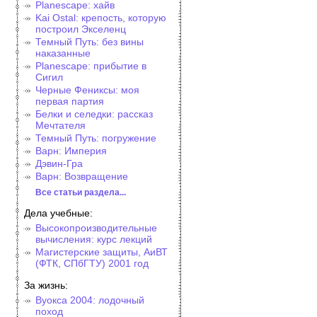
Planescape: хайв
Kai Ostal: крепость, которую
построил Экселенц
Темный Путь: без вины
наказанные
Planescape: прибытие в
Сигил
Черные Фениксы: моя
первая партия
Белки и селедки: рассказ
Мечтателя
Темный Путь: погружение
Варн: Империя
Дэвин-Гра
Варн: Возвращение
Все статьи раздела...
Дела учебные:
Высокопроизводительные
вычисления: курс лекций
Магистерские защиты, АиВТ
(ФТК, СПбГТУ) 2001 год
За жизнь:
Вуокса 2004: лодочный
поход