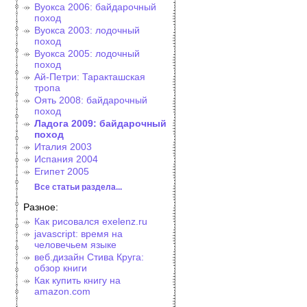
Вуокса 2006: байдарочный
поход
Вуокса 2003: лодочный
поход
Вуокса 2005: лодочный
поход
Ай-Петри: Таракташская
тропа
Оять 2008: байдарочный
поход
Ладога 2009: байдарочный
поход
Италия 2003
Испания 2004
Египет 2005
Все статьи раздела...
Разное:
Как рисовался exelenz.ru
javascript: время на
человечьем языке
веб.дизайн Стива Круга:
обзор книги
Как купить книгу на
amazon.com