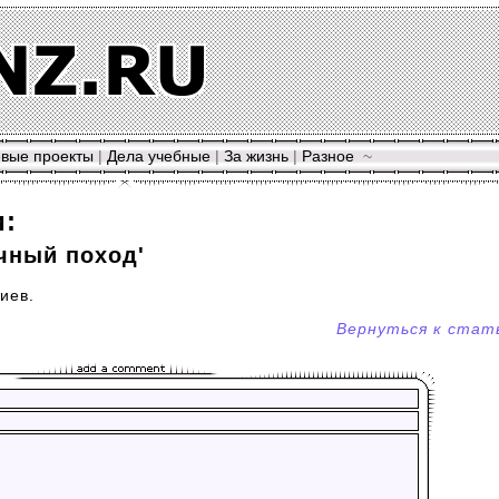
вые проекты
|
Дела учебные
|
За жизнь
|
Разное
~
и:
очный поход'
иев.
Вернуться к стат