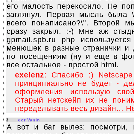
его малость перекосило. Не по
заглянул. Первая мысль была \
всего понаписано?\". Второй м
сразу закрыл. :-) Мне аж стыд
gpmail.spb.ru php используетс
менюшек в разные странички и 
по посещениям (ну и еще в фот
все остальное - простой html.
exelenz
: Спасибо :) Netscap
принципиально не будет - де
оформления использую сво
Старый нетскейп их не поним
переделывать весь дизайн... Не
3
Igor Vanin
А вот и баг вылез: посмотри, 