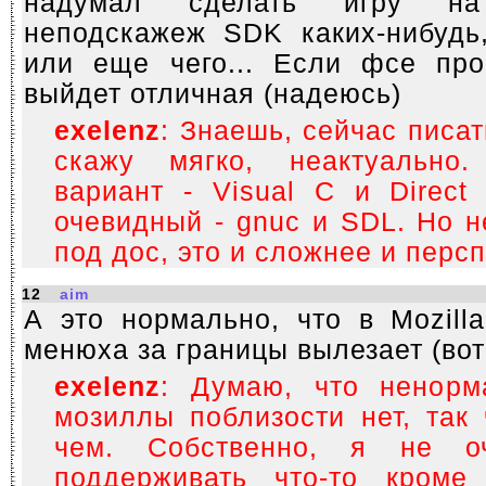
надумал сделать игру на
неподскажеж SDK каких-нибудь,
или еще чего... Если фсе про
выйдет отличная (надеюсь)
exelenz
: Знаешь, сейчас писат
скажу мягко, неактуально
вариант - Visual C и Direct
очевидный - gnuc и SDL. Но н
под дос, это и сложнее и персп
12
aim
А это нормально, что в Mozilla
менюха за границы вылезает (во
exelenz
: Думаю, что ненорм
мозиллы поблизости нет, так
чем. Собственно, я не оч
поддерживать что-то кром