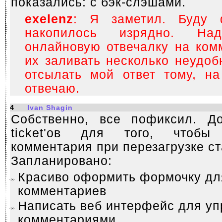
показались: с бэк-слэшами.
exelenz
: Я заметил. Буду 
накопилось изрядно. Н
онлайновую отвечалку на комм
их заливать несколько неудоб
отсылать мой ответ тому, н
отвечаю.
4
Ivan Shagin
Собственно, все пофиксил. Д
ticket'ов для того, чтобы
комментария при перезагрузке с
Запланировано:
Красиво оформить формочку дл
комментариев
Написать веб интерфейс для у
комментариями