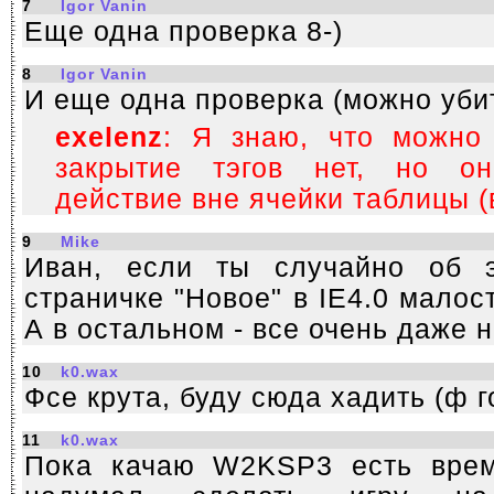
7
Igor Vanin
Еще одна проверка 8-)
8
Igor Vanin
И еще одна проверка (можно уби
exelenz
: Я знаю, что можно 
закрытие тэгов нет, но о
действие вне ячейки таблицы (
9
Mike
Иван, если ты случайно об 
страничке "Новое" в IE4.0 мало
А в остальном - все очень даже 
10
k0.wax
Фсе крута, буду сюда хадить (ф г
11
k0.wax
Пока качаю W2KSP3 есть врем