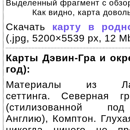
Выделенный фрагмент с обзор
Как видно, карта довол
Скачать
карту в родн
(.jpg, 5200×5539 px, 12 M
Карты Дэвин-Гра и окр
год):
Материалы из Лавк
сеттинга. Северная г
(стилизованной по
Англию), Комптон. Глуха
никогда ничего не пр