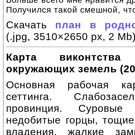
Получился такой смешной, что
Скачать
план в родн
(.jpg, 3510×2650 px, 2 Mb)
Карта виконтств
окружающих земель (200
Основная рабочая ка
сеттинга. Слабозасе
провинция. Суровые
недобитые горцы, тощие
владения, жалкие за